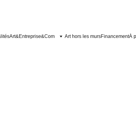
lités
Art&Entreprise&Com
Art hors les murs
Financement
À 