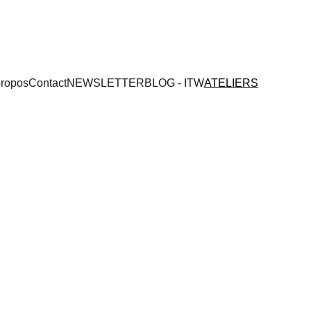
propos
Contact
NEWSLETTER
BLOG - ITW
ATELIERS