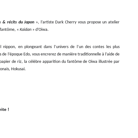
s & récits du Japon
», l’artiste Dark Cherry vous propose un atelier
e fantôme, «
Kaidan
» d’Oiwa.
l nippon, en plongeant dans l’univers de l’un des contes les plus
stes de l’époque Edo, vous encrerez de manière traditionnelle à l’aide de
 papier de riz, la célèbre apparition du fantôme de Oiwa illustrée par
ponais, Hokusai.
ite !