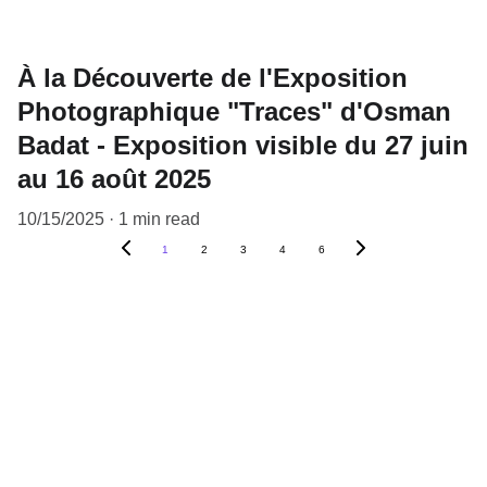
À la Découverte de l'Exposition
Photographique "Traces" d'Osman
Badat - Exposition visible du 27 juin
au 16 août 2025
10/15/2025
1 min read
1
2
3
4
6
L’Art à la maison
Un vernissage entre ami.e.s autour d’une
sélection d’œuvres d’artistes émergents ou de
plus grande renommée.